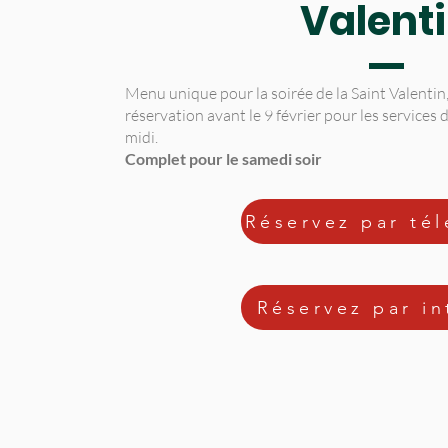
Valent
Menu unique pour la soirée de la Saint Valentin
réservation avant le 9 février pour les service
midi.
Complet pour le samedi soir
Réservez par té
Réservez par in