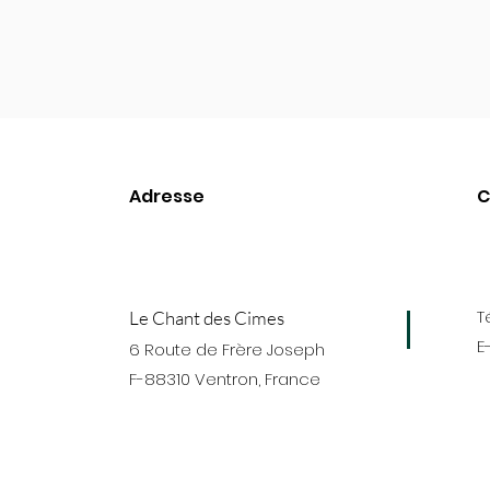
Adresse
C
T
L
e Chant des Cimes
E
6 Rout
e de Frère Joseph
F-88310 Ventron, France