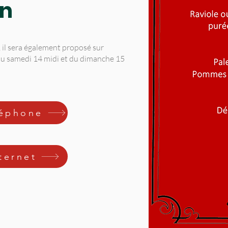
in
, il sera également proposé sur
s du samedi 14 midi et du dimanche 15
léphone
ternet