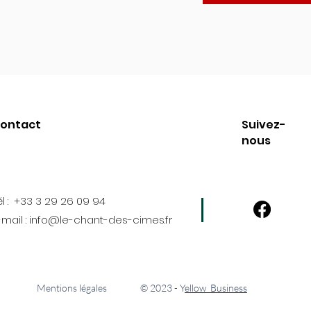
ontact
Suivez-
nous
él :
+33 3 29 26 09 94
-mail :
info@le-chant-des-cimes.fr
Mentions légales
© 2023 - Y
ellow Business