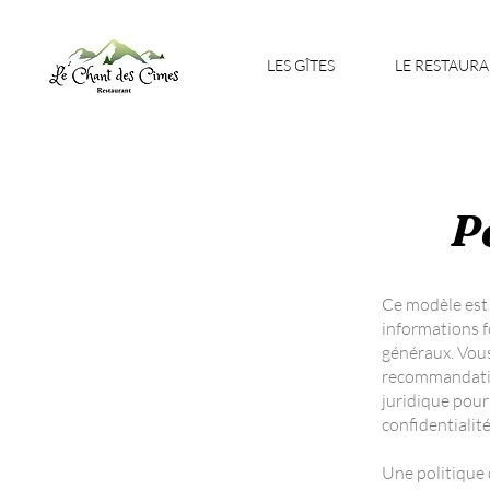
LES GÎTES
LE RESTAUR
P
Ce modèle est 
informations f
généraux. Vous
recommandatio
juridique pour
confidentialité
Une politique 