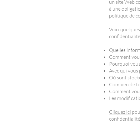
un site Web col
à une obligatio
politique de co
Voici quelques
confidentialité
Quelles inform
Comment vous 
Pourquoi vous 
Avec qui vous 
Où sont stocké
Combien de te
Comment vous 
Les modificatio
Cliquez ici
pour
confidentialité