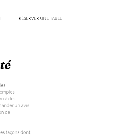
T
RÉSERVER UNE TABLE
té
les
exemples
ou à des
ander un avis
on de
des façons dont