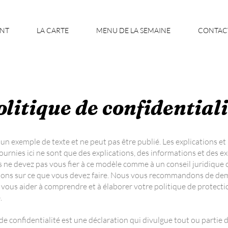
ANT
LA CARTE
MENU DE LA SEMAINE
CONTAC
olitique de confidentiali
un exemple de texte et ne peut pas être publié. Les explications et 
ournies ici ne sont que des explications, des informations et des 
 ne devez pas vous fier à ce modèle comme à un conseil juridique 
ns sur ce que vous devez faire. Nous vous recommandons de dem
 vous aider à comprendre et à élaborer votre politique de protecti
.
de confidentialité est une déclaration qui divulgue tout ou partie 